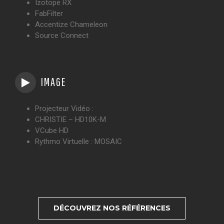
Izotope RX
FabFilter
Accentize Chameleon
Source Connect
IMAGE
Projecteur Vidéo :
CHRISTIE – HD10K-M
VCube HD
Rythmo Virtuelle : MOSAIC
DÉCOUVREZ NOS RÉFÉRENCES