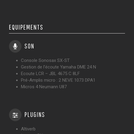
ÉQUIPEMENTS
SON
Console Sonosax SX-ST
Gestion de l’écoute Yamaha DME 24 N
Ecoute LCR – JBL 4675 C 8LF
Pré-Amplis micro : 2 NEVE 1073 DPA1
Micros 4 Neumann U87
PLUGINS
Altiverb